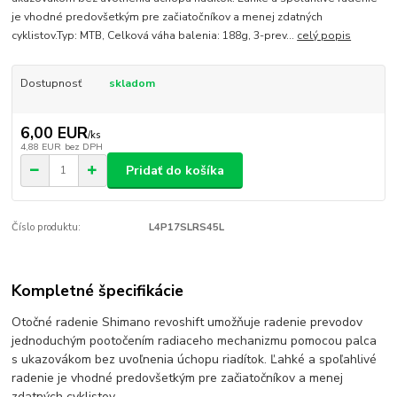
je vhodné predovšetkým pre začiatočníkov a menej zdatných
cyklistov.Typ: MTB, Celková váha balenia: 188g, 3-prev...
celý popis
Dostupnosť
skladom
6,00 EUR
/
ks
4,88 EUR
bez DPH
Pridať do košíka
Číslo produktu:
L4P17SLRS45L
Kompletné špecifikácie
Otočné radenie Shimano revoshift umožňuje radenie prevodov
jednoduchým pootočením radiaceho mechanizmu pomocou palca
s ukazovákom bez uvoľnenia úchopu riadítok. Ľahké a spoľahlivé
radenie je vhodné predovšetkým pre začiatočníkov a menej
zdatných cyklistov.