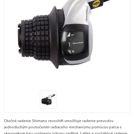
Otočné radenie Shimano revoshift umožňuje radenie prevodov
jednoduchým pootočením radiaceho mechanizmu pomocou palca s
ukazovákom bez uvoľnenia úchopu riadítok. Ľahké a spoľahlivé radenie