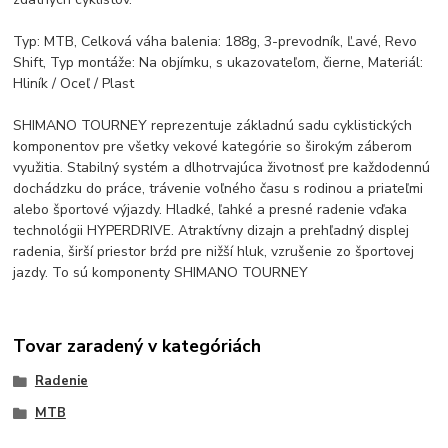
Typ: MTB, Celková váha balenia: 188g, 3-prevodník, Ľavé, Revo
Shift, Typ montáže: Na objímku, s ukazovateľom, čierne, Materiál:
Hliník / Oceľ / Plast
SHIMANO TOURNEY reprezentuje základnú sadu cyklistických
komponentov pre všetky vekové kategórie so širokým záberom
využitia. Stabilný systém a dlhotrvajúca životnosť pre každodennú
dochádzku do práce, trávenie voľného času s rodinou a priateľmi
alebo športové výjazdy. Hladké, ľahké a presné radenie vďaka
technológii HYPERDRIVE. Atraktívny dizajn a prehľadný displej
radenia, širší priestor brźd pre nižší hluk, vzrušenie zo športovej
jazdy. To sú komponenty SHIMANO TOURNEY
Tovar zaradený v kategóriách
Radenie
MTB