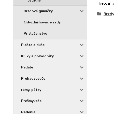
ostatné
Tovar 
Brzdové gumičky
Brzd
Odvzdušňovacie sady
Príslušenstvo
Plášte a duše
Kľuky a prevodníky
Pedále
Prehadzovače
rámy, pätky
Prešmykače
Radenie