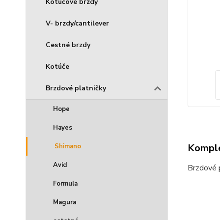
Kotúčové brzdy
V- brzdy/cantilever
Cestné brzdy
Kotúče
Brzdové platničky
Hope
Hayes
Komple
Shimano
Avid
Brzdové 
Formula
Magura