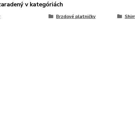
zaradený v kategóriách
y
Brzdové platničky
Shi