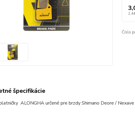
3,
2,4
Číslo p
tné špecifikácie
platničky ALONGHA určené pre brzdy Shimano Deore / Nexav