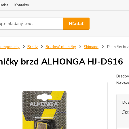
latba
Kontakty
Hľadať
Komponenty
Brzdy
Brzdové platničky
Shimano
Platničky b
ničky brzd ALHONGA HJ-DS16
Brzdov
Nexav
Dos
Cen