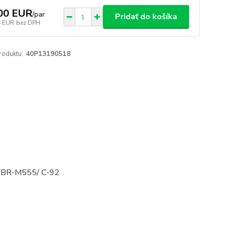
00 EUR
/
par
Pridať do košíka
4 EUR
bez DPH
roduktu:
40P13190518
e BR-M555/ C-92