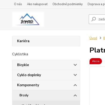
O nás
Ako nakupovať
Obchodné podmienky
Doprava a p
Úvod
Kariéra
Plat
Cyklistika
Akcia
Bicykle
Cyklo doplnky
Komponenty
Brzdy