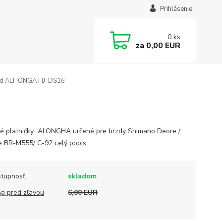
Prihlásenie
0
ks
za
0,00 EUR
rzd ALHONGA HJ-DS16
é platničky ALONGHA určené pre brzdy Shimano Deore /
e BR-M555/ C-92
celý popis
tupnosť
skladom
a pred zľavou
6,00 EUR