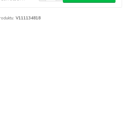
roduktu:
V111134818