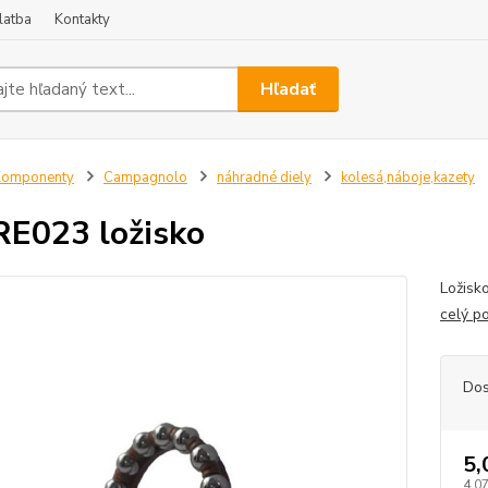
latba
Kontakty
Hľadať
Komponenty
Campagnolo
náhradné diely
kolesá,náboje,kazety
E023 ložisko
Ložisk
celý p
Dos
5,
4,0