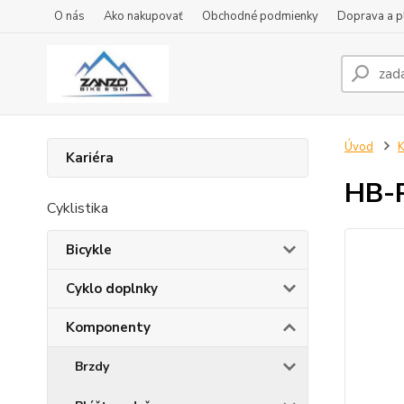
O nás
Ako nakupovať
Obchodné podmienky
Doprava a p
Úvod
Kariéra
HB-R
Cyklistika
Bicykle
Cyklo doplnky
Komponenty
Brzdy