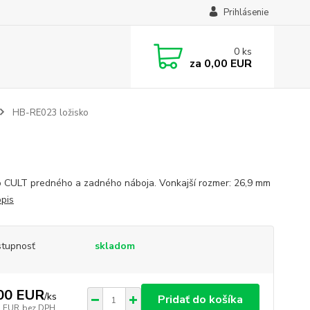
Prihlásenie
0
ks
za
0,00 EUR
HB-RE023 ložisko
o CULT predného a zadného náboja. Vonkajší rozmer: 26,9 mm
opis
tupnosť
skladom
00 EUR
/
ks
Pridať do košíka
7 EUR
bez DPH