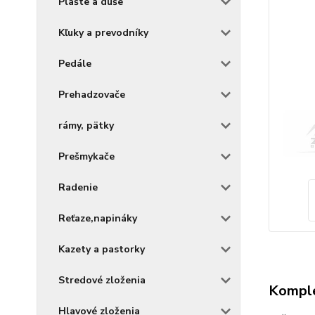
Plášte a duše
Kľuky a prevodníky
Pedále
Prehadzovače
rámy, pätky
Prešmykače
Radenie
Reťaze,napináky
Kazety a pastorky
Stredové zloženia
Komple
Hlavové zloženia