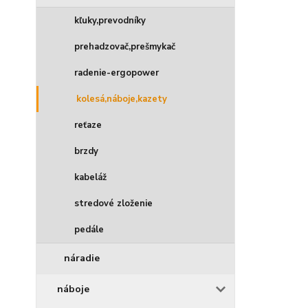
kľuky,prevodníky
prehadzovač,prešmykač
radenie-ergopower
kolesá,náboje,kazety
reťaze
brzdy
kabeláž
stredové zloženie
pedále
náradie
náboje