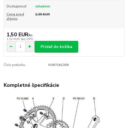
Dostupnosť
skladom
Cena pred
2,35 EUR
zľavou
1,50 EUR
/
ks
1,22 EUR
bez DPH
Pridať do košíka
Číslo produktu:
VO67161309
Kompletné špecifikácie