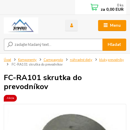
0
ks
za
0,00 EUR
Menu
Hľadať
Úvod
Komponenty
Campagnolo
náhradné diely
kľuky,prevodníky
FC-RA101 skrutka do prevodníkov
FC-RA101 skrutka do
prevodníkov
Akcia