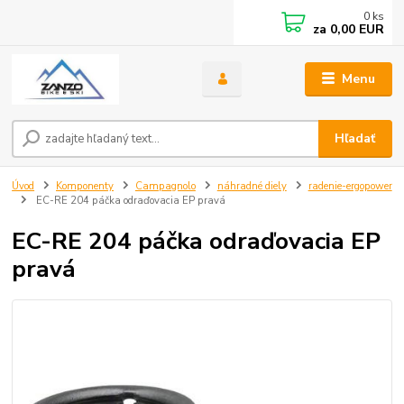
0
ks
za
0,00 EUR
Menu
Hľadať
Úvod
Komponenty
Campagnolo
náhradné diely
radenie-ergopower
EC-RE 204 páčka odraďovacia EP pravá
EC-RE 204 páčka odraďovacia EP
pravá