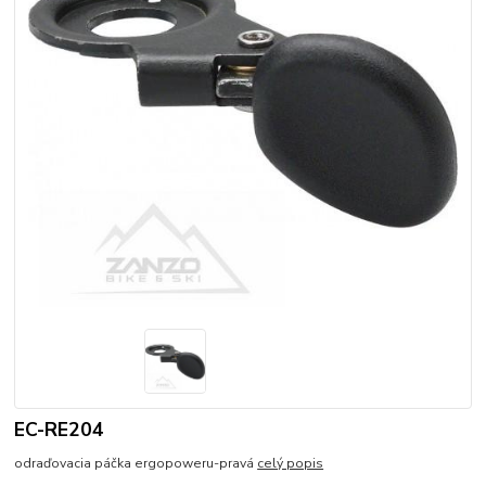
EC-RE204
odraďovacia páčka ergopoweru-pravá
celý popis