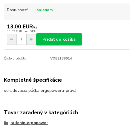
Dostupnosť
Skladom
13,00 EUR
/
ks
10,57 EUR
bez DPH
Pridať do košíka
Číslo produktu:
VO52138014
Kompletné špecifikácie
odraďovacia páčka ergopoweru-pravá
Tovar zaradený v kategóriách
radenie-ergopower