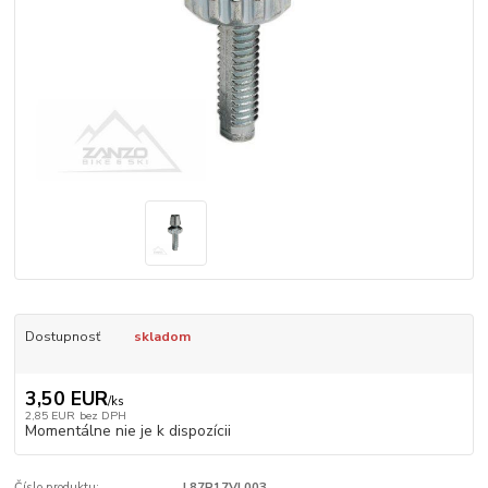
Dostupnosť
skladom
3,50 EUR
/
ks
2,85 EUR
bez DPH
Momentálne nie je k dispozícii
Číslo produktu:
L87P17VL003