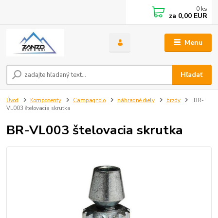
0
ks
za
0,00 EUR
Menu
Hľadať
Úvod
Komponenty
Campagnolo
náhradné diely
brzdy
BR-
VL003 štelovacia skrutka
BR-VL003 štelovacia skrutka