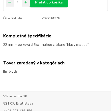
Pridať do košíka
Číslo produktu:
VO77161376
Kompletné špecifikácie
22 mm = celková dlžka matice vrátane "hlavy matice"
Tovar zaradený v kategóriách
brzdy
Vlčie hrdlo 20
821 07, Bratislava
+421 903 436 156