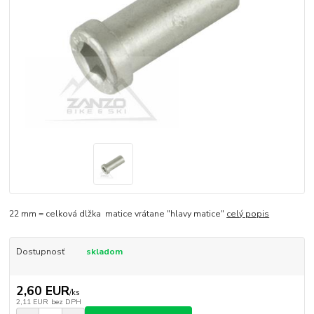
22 mm = celková dlžka matice vrátane "hlavy matice"
celý popis
Dostupnosť
skladom
2,60 EUR
/
ks
2,11 EUR
bez DPH