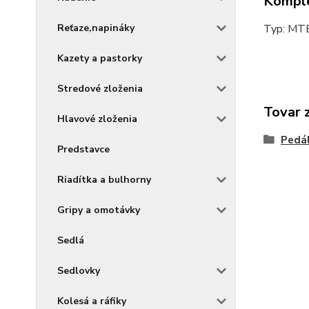
Komple
Typ: MTB
Reťaze,napináky
Kazety a pastorky
Stredové zloženia
Tovar 
Hlavové zloženia
Pedá
Predstavce
Riadítka a bulhorny
Gripy a omotávky
Sedlá
Sedlovky
Kolesá a ráfiky