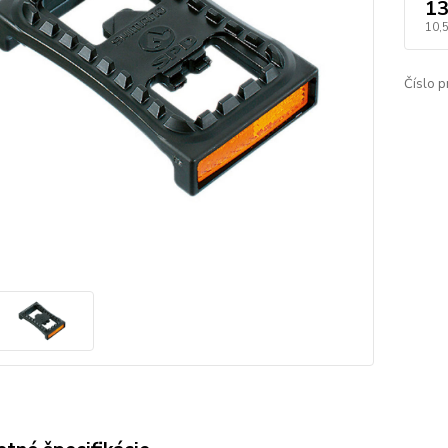
13
10,
Číslo p