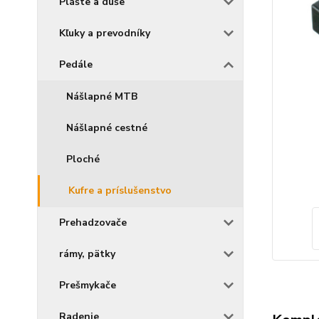
Plášte a duše
Kľuky a prevodníky
Pedále
Nášlapné MTB
Nášlapné cestné
Ploché
Kufre a príslušenstvo
Prehadzovače
rámy, pätky
Prešmykače
Radenie