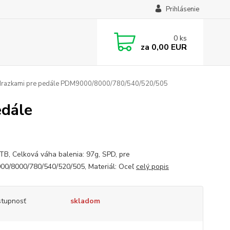
Prihlásenie
0
ks
za
0,00 EUR
razkami pre pedále PDM9000/8000/780/540/520/505
edále
TB, Celková váha balenia: 97g, SPD, pre
0/8000/780/540/520/505, Materiál: Oceľ
celý popis
tupnosť
skladom