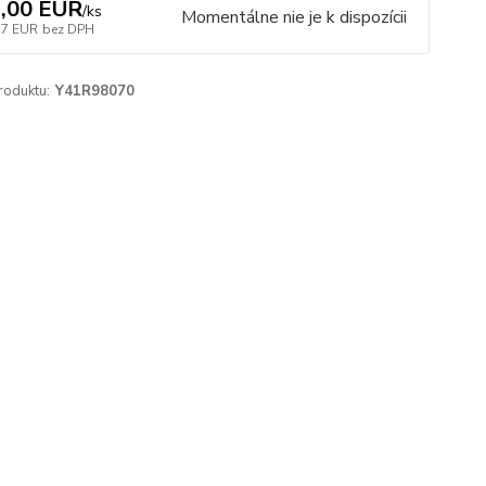
,00 EUR
/
ks
Momentálne nie je k dispozícii
57 EUR
bez DPH
roduktu:
Y41R98070