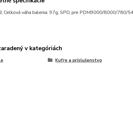
tné špecifikácie
, Celková váha balenia: 97g, SPD, pre PDM9000/8000/780/54
zaradený v kategóriách
le
Kufre a príslušenstvo