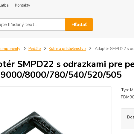
latba
Kontakty
Hľadať
Komponenty
Pedále
Kufre a príslušenstvo
Adaptér SMPD22 s od
tér SMPD22 s odrazkami pre p
9000/8000/780/540/520/505
Typ: M
PDM900
Dos