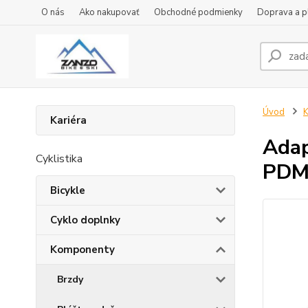
O nás
Ako nakupovať
Obchodné podmienky
Doprava a p
Úvod
Kariéra
Adap
Cyklistika
PDM
Bicykle
Cyklo doplnky
Komponenty
Brzdy