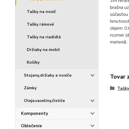
3M refle
brašna u
Tašky na nosič
súčasťou 
hmotnosť
Tašky rámové
objem: 0,
rozmer (d
Tašky na riadidlá
materiál
Držiaky na mobil
Košíky
Stojany,držiaky a nosiče
Tovar 
Zámky
Tašky
Oleje,vazelíny,čističe
Komponenty
Oblečenie