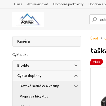
O nás
Ako nakupovať
Obchodné podmienky
Doprava a p
Úvod
C
Kariéra
taš
Cyklistika
Akcia
Bicykle
Cyklo doplnky
Detské sedačky a vozíky
Preprava bicyklov