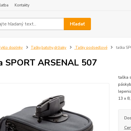
latba
Kontakty
Hľadať
yklo doplnky
Tašky,batohy,držiaky
Tašky podsedlové
taška S
ka SPORT ARSENAL 507
taška 
páskyb
lepeni
13 x 8
Dos
Cen