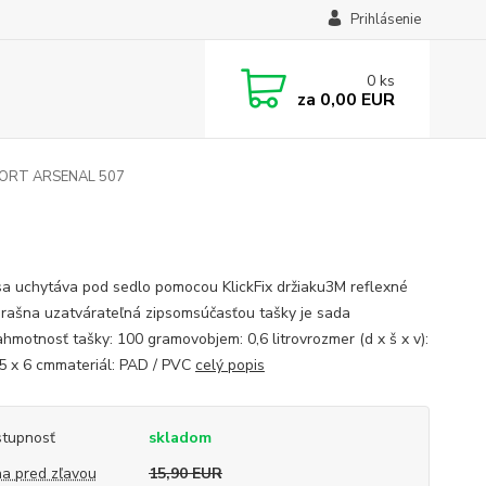
Prihlásenie
0
ks
za
0,00 EUR
PORT ARSENAL 507
sa uchytáva pod sedlo pomocou KlickFix držiaku3M reflexné
rašna uzatvárateľná zipsomsúčasťou tašky je sada
ahmotnosť tašky: 100 gramovobjem: 0,6 litrovrozmer (d x š x v):
,5 x 6 cmmateriál: PAD / PVC
celý popis
tupnosť
skladom
a pred zľavou
15,90 EUR