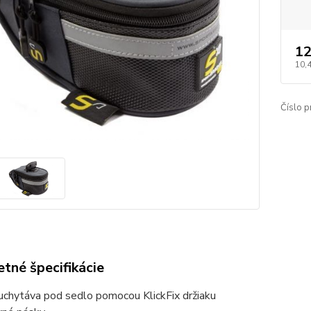
12
10,
Číslo p
tné špecifikácie
uchytáva pod sedlo pomocou KlickFix držiaku