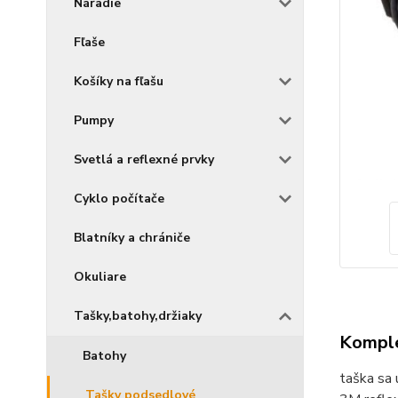
Náradie
Fľaše
Košíky na fľašu
Pumpy
Svetlá a reflexné prvky
Cyklo počítače
Blatníky a chrániče
Okuliare
Tašky,batohy,držiaky
Komple
Batohy
taška sa 
Tašky podsedlové