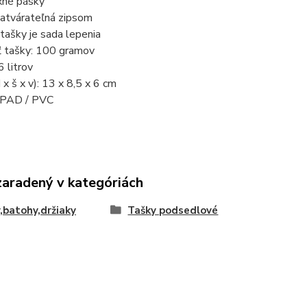
xné pásky
zatvárateľná zipsom
tašky je sada lepenia
 tašky: 100 gramov
6 litrov
 x š x v): 13 x 8,5 x 6 cm
: PAD / PVC
zaradený v kategóriách
,batohy,držiaky
Tašky podsedlové