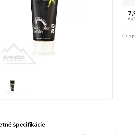
7,
6,4
Číslo p
tné špecifikácie