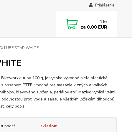
Prihlásenie
0
ks
za
0,00 EUR
KX LUBE STAR WHITE
WHITE
 Bikeworkx, tuba 100 g, je vysoko výkonné biele plastické
 s obsahom PTFE, vhodné pre mazanie klzných a valivých
, nábojov, hlavového zloženia, pedálov atď. Mazivo vyniká veľmi
 odolnosťou proti vode a zaisťuje všetkým ložiskám dlhodobú
osť.
celý popis
tupnosť
skladom