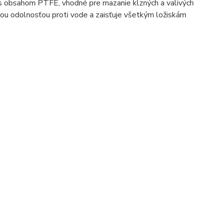
 s obsahom PTFE, vhodné pre mazanie klzných a valivých
brou odolnosťou proti vode a zaisťuje všetkým ložiskám