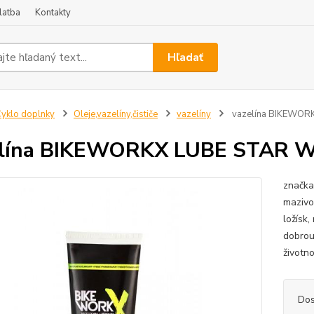
latba
Kontakty
Hľadať
yklo doplnky
Oleje,vazelíny,čističe
vazelíny
vazelína BIKEWOR
elína BIKEWORKX LUBE STAR 
značka
mazivo
ložísk
dobrou
životn
Dos