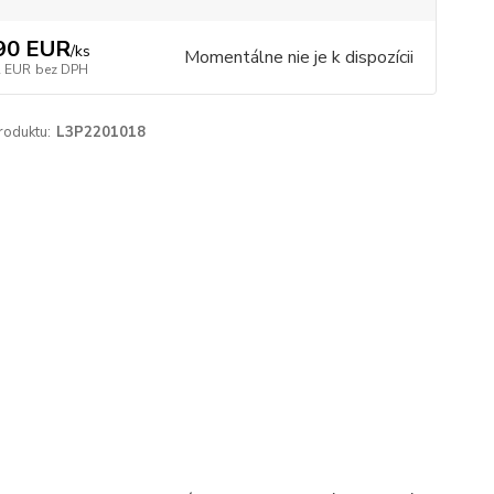
90 EUR
/
ks
Momentálne nie je k dispozícii
2 EUR
bez DPH
roduktu:
L3P2201018