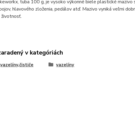
keworkx, tuba 100 g, je vysoko výkonné biele plastické mazivo
ábojov, hlavového zloženia, pedálov atď. Mazivo vyniká veľmi do
životnosť.
zaradený v kategóriách
,vazelíny,čističe
vazelíny