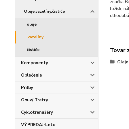
značka Bi
ložísk, n
Oleje,vazelíny,čističe
dlhodobú 
oleje
vazelíny
Tovar 
čističe
Oleje
Komponenty
Oblečenie
Prilby
Obuv/ Tretry
Cyklotrenažéry
VÝPREDAJ-Leto