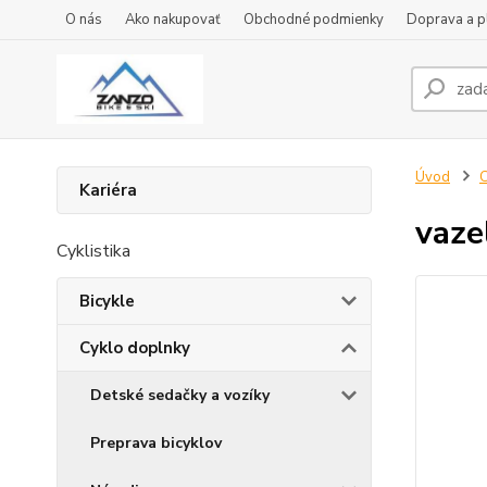
O nás
Ako nakupovať
Obchodné podmienky
Doprava a p
Úvod
C
Kariéra
vaz
Cyklistika
Bicykle
Cyklo doplnky
Detské sedačky a vozíky
Preprava bicyklov