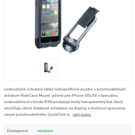
vodeodolné ochranné ľahké nízkoprofilové puzdro s polohovateľným
držiakom RideCase Mount, určené pre iPhone 5/5s/SE • špeciálnu
vodeodolnosť v triede IPX6 poskytuje tenký transparentný kryt, ktorý
umožňuje citlivé dotykové ovládanie na displeji • možnosť upevnenia
okrem polohovateľného QuickClick rý...
celý popis
Dostupnosť
skladom