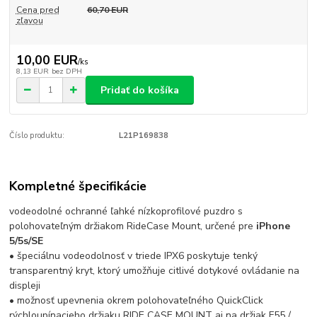
Cena pred
60,70 EUR
zľavou
10,00 EUR
/
ks
8,13 EUR
bez DPH
Pridať do košíka
Číslo produktu:
L21P169838
Kompletné špecifikácie
vodeodolné ochranné ľahké nízkoprofilové puzdro s
polohovateľným držiakom RideCase Mount, určené pre
iPhone
5/5s/SE
• špeciálnu vodeodolnosť v triede IPX6 poskytuje tenký
transparentný kryt, ktorý umožňuje citlivé dotykové ovládanie na
displeji
• možnosť upevnenia okrem polohovateľného QuickClick
rýchloupínacieho držiaku RIDE CASE MOUNT aj na držiak F55 /