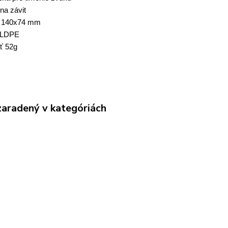
na závit
y 140x74 mm
l LDPE
ť 52g
zaradený v kategóriách