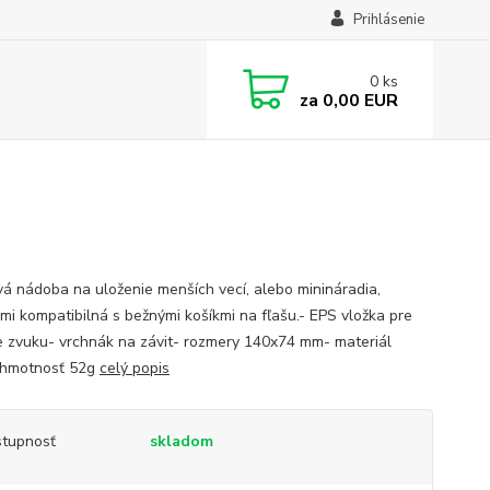
Prihlásenie
0
ks
za
0,00 EUR
vá nádoba na uloženie menších vecí, alebo minináradia,
mi kompatibilná s bežnými košíkmi na fľašu.- EPS vložka pre
e zvuku- vrchnák na závit- rozmery 140x74 mm- materiál
 hmotnosť 52g
celý popis
tupnosť
skladom