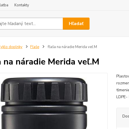
latba
Kontakty
Hľadať
yklo doplnky
Fľaše
fľaša na náradie Merida veľ.M
a na náradie Merida veľ.M
Plasto
rozmer
tlmeni
LDPE-
Dos