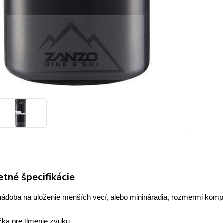
tné špecifikácie
nádoba na uloženie menších vecí, alebo minináradia, rozmermi kompa
žka pre tlmenie zvuku