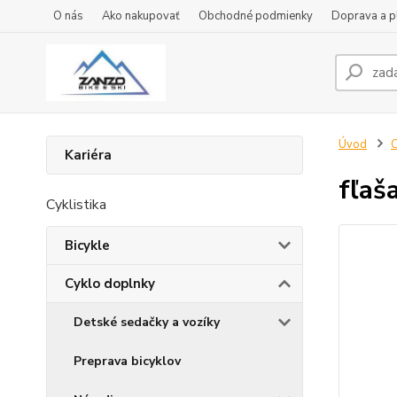
O nás
Ako nakupovať
Obchodné podmienky
Doprava a p
Úvod
C
Kariéra
fľaš
Cyklistika
Bicykle
Cyklo doplnky
Detské sedačky a vozíky
Preprava bicyklov