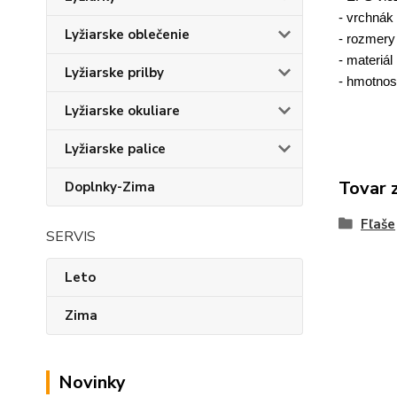
- vrchnák 
Lyžiarske oblečenie
- rozmer
- materiá
Lyžiarske prilby
- hmotnos
Lyžiarske okuliare
Lyžiarske palice
Tovar 
Doplnky-Zima
Fľaše
SERVIS
Leto
Zima
Novinky