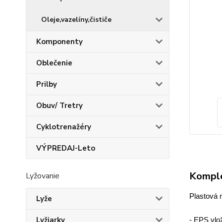
Oleje,vazelíny,čističe
Komponenty
Oblečenie
Prilby
Obuv/ Tretry
Cyklotrenažéry
VÝPREDAJ-Leto
Komple
Lyžovanie
Plastová 
Lyže
Lyžiarky
- EPS vlo