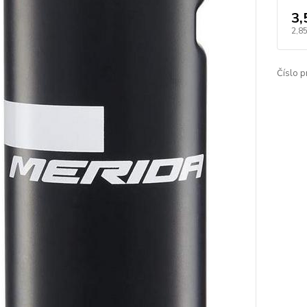
3,
2,8
Číslo p