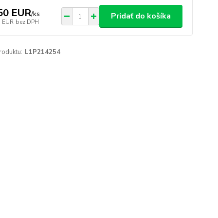
50 EUR
/
ks
Pridať do košíka
5 EUR
bez DPH
roduktu:
L1P214254