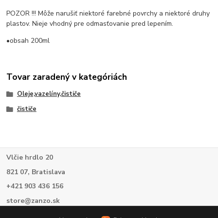
POZOR !!! Môže narušiť niektoré farebné povrchy a niektoré druhy
plastov. Nieje vhodný pre odmasťovanie pred lepením.
•obsah 200ml
Tovar zaradený v kategóriách
Oleje,vazelíny,čističe
čističe
Vlčie hrdlo 20
821 07, Bratislava
+421 903 436 156
store@zanzo.sk