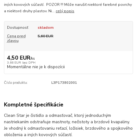
iných kovových súčastí. POZOR !!! Môže narušiť niektoré farebné povrchy
a niektoré druhy plastov. Ni...
celý popis
Dostupnosť
skladom
Cena pred
5,60 EUR
zľavou
4,50 EUR
/
ks
3,66 EUR
bez DPH
Momentálne nie je k dispozícii
Číslo produktu:
L3P173802001
Kompletné špecifikácie
Clean Star je čistidlo a odmasťovač, ktorý jednoduchým
nastriekaním odstraňuje mastnoty, nečistoty a brzdové kvapaliny.
Je vhodný k odmasťovaniu reťazí, ložisiek, brzdového a spojkového
obloženia a iných kovových súčastí.