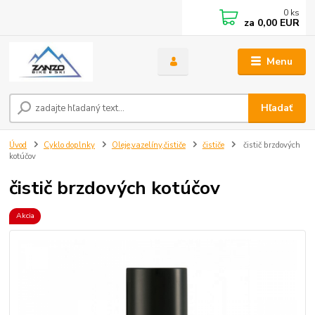
0
ks
za
0,00 EUR
Menu
Hľadať
Úvod
Cyklo doplnky
Oleje,vazelíny,čističe
čističe
čistič brzdových
kotúčov
čistič brzdových kotúčov
Akcia