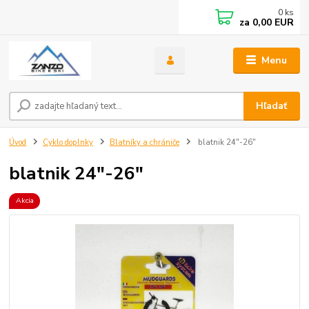
0
ks
za
0,00 EUR
Menu
Hľadať
Úvod
Cyklo doplnky
Blatníky a chrániče
blatnik 24"-26"
blatnik 24"-26"
Akcia