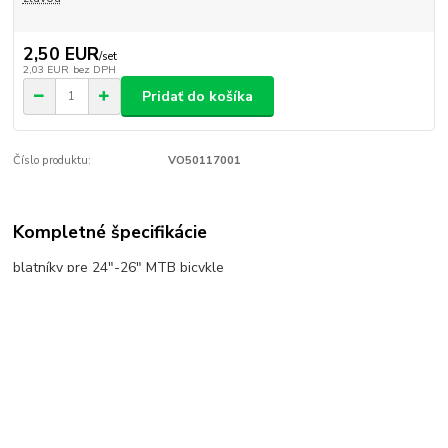
2,50 EUR
/
set
2,03 EUR
bez DPH
Pridať do košíka
Číslo produktu:
VO50117001
Kompletné špecifikácie
blatníky pre 24"-26" MTB bicykle
Tovar zaradený v kategóriách
Blatníky a chrániče