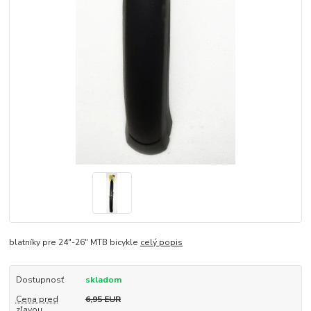
blatníky pre 24"-26" MTB bicykle
celý popis
Dostupnosť
skladom
Cena pred
6,95 EUR
zľavou