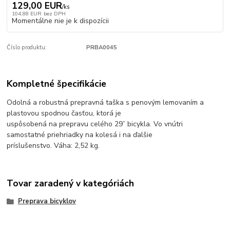
129,00 EUR
/
ks
104,88 EUR
bez DPH
Momentálne nie je k dispozícii
Číslo produktu:
PRBA0045
Kompletné špecifikácie
Odolná a robustná prepravná taška s penovým lemovaním a
plastovou spodnou časťou, ktorá je
uspôsobená na prepravu celého 29” bicykla. Vo vnútri
samostatné priehriadky na kolesá i na ďalšie
príslušenstvo. Váha: 2,52 kg.
Tovar zaradený v kategóriách
Preprava bicyklov