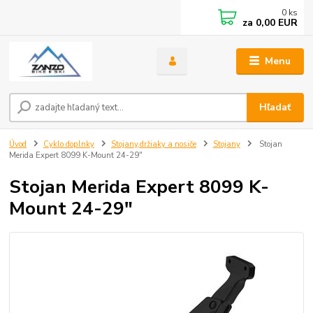
0
ks
za
0,00 EUR
Menu
Hľadať
Úvod
Cyklo doplnky
Stojany,držiaky a nosiče
Stojany
Stojan
Merida Expert 8099 K-Mount 24-29"
Stojan Merida Expert 8099 K-
Mount 24-29"