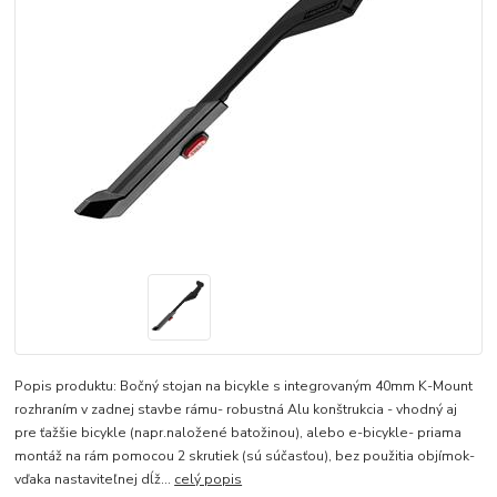
Popis produktu: Bočný stojan na bicykle s integrovaným 40mm K-Mount
rozhraním v zadnej stavbe rámu- robustná Alu konštrukcia - vhodný aj
pre ťažšie bicykle (napr.naložené batožinou), alebo e-bicykle- priama
montáž na rám pomocou 2 skrutiek (sú súčasťou), bez použitia objímok-
vďaka nastaviteľnej dĺž...
celý popis