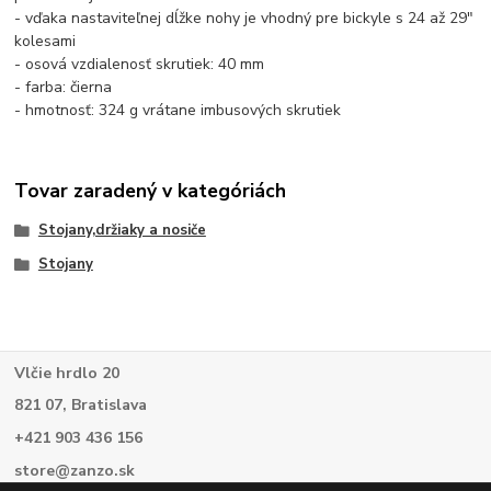
- vďaka nastaviteľnej dĺžke nohy je vhodný pre bickyle s 24 až 29"
kolesami
- osová vzdialenosť skrutiek: 40 mm
- farba: čierna
- hmotnosť: 324 g vrátane imbusových skrutiek
Tovar zaradený v kategóriách
Stojany,držiaky a nosiče
Stojany
Vlčie hrdlo 20
821 07, Bratislava
+421 903 436 156
store@zanzo.sk