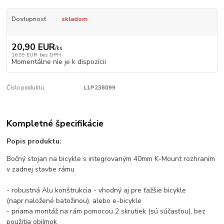
Dostupnosť
skladom
20,90 EUR
/
ks
16,99 EUR
bez DPH
Momentálne nie je k dispozícii
Číslo produktu:
L1P238099
Kompletné špecifikácie
Popis produktu:
Bočný stojan na bicykle s integrovaným 40mm K-Mount rozhraním
v zadnej stavbe rámu
- robustná Alu konštrukcia - vhodný aj pre ťažšie bicykle
(napr.naložené batožinou), alebo e-bicykle
- priama montáž na rám pomocou 2 skrutiek (sú súčasťou), bez
použitia objímok