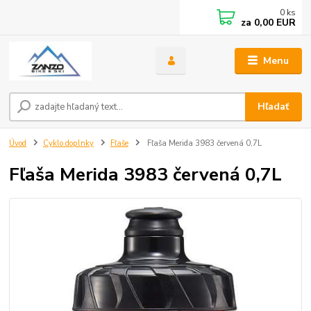
0
ks
za
0,00 EUR
Menu
Hľadať
Úvod
Cyklo doplnky
Fľaše
Fľaša Merida 3983 červená 0,7L
Fľaša Merida 3983 červená 0,7L