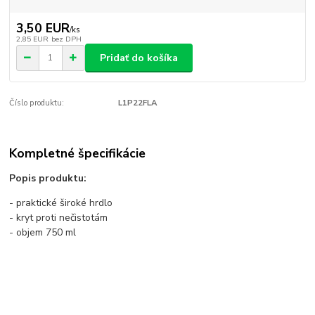
3,50 EUR
/
ks
2,85 EUR
bez DPH
Pridať do košíka
Číslo produktu:
L1P22FLA
Kompletné špecifikácie
Popis produktu:
- praktické široké hrdlo
- kryt proti nečistotám
- objem 750 ml
- priemer 74 mm
- materiál LDPE
Tovar zaradený v kategóriách