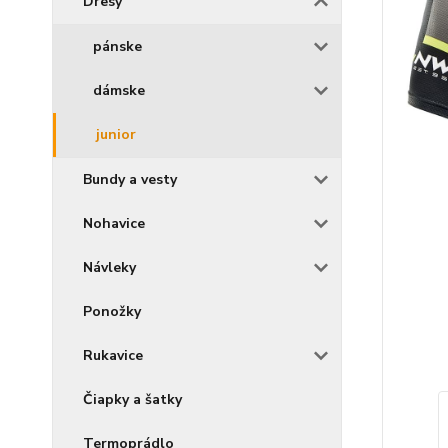
Dresy
pánske
dámske
junior
Bundy a vesty
Nohavice
Návleky
Ponožky
Rukavice
Čiapky a šatky
Termoprádlo