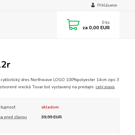
Prihlásenie
0
ks
za
0,00 EUR
12r
 cyklistický dres Northwave LOGO 100%polyester 14cm zips 3
otvorené vrecká Tovar bol vystavený na predajni.
celý popis
tupnosť
skladom
a pred zľavou
39,99 EUR