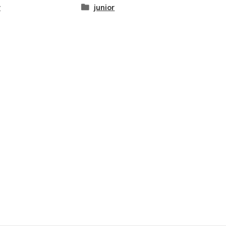
y
junior