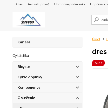
O nás
Ako nakupovať
Obchodné podmienky
Doprava a p
Úvod
O
Kariéra
dres
Cyklistika
Akcia
Bicykle
Cyklo doplnky
Komponenty
Oblečenie