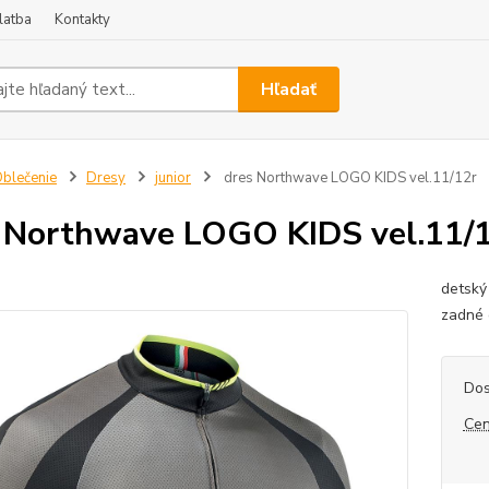
latba
Kontakty
Hľadať
blečenie
Dresy
junior
dres Northwave LOGO KIDS vel.11/12r
 Northwave LOGO KIDS vel.11/
detský
zadné 
Dos
Cen