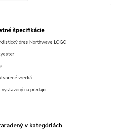
tné špecifikácie
yklistický dres Northwave LOGO
yester
s
otvorené vrecká
 vystavený na predajni.
zaradený v kategóriách