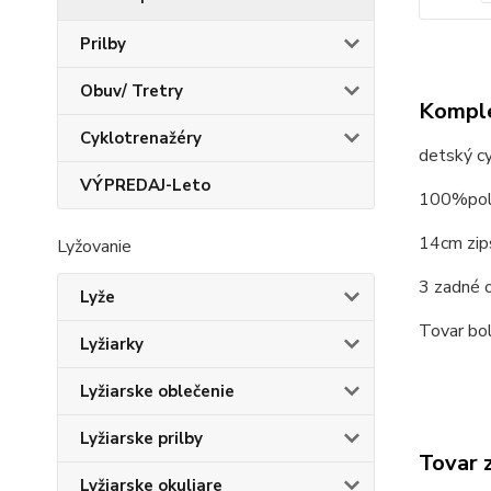
Prilby
Obuv/ Tretry
Komple
Cyklotrenažéry
detský c
VÝPREDAJ-Leto
100%pol
14cm zip
Lyžovanie
3 zadné 
Lyže
Tovar bol
Lyžiarky
Lyžiarske oblečenie
Lyžiarske prilby
Tovar 
Lyžiarske okuliare