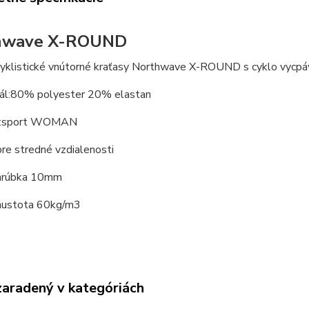
hwave X-ROUND
yklistické vnútorné kraťasy Northwave X-ROUND s cyklo vycpá
l:80% polyester 20% elastan
:sport WOMAN
redné vzdialenosti
ka 10mm
ta 60kg/m3
zaradený v kategóriách