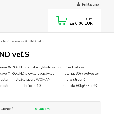
Prihlásenie
0
ks
za
0,00 EUR
ke Northwave X-ROUND veľ.S
ND veľ.S
ave X-ROUND dámske cyklistické vnútorné kraťasy
wave X-ROUND s cyklo vycpávkou. materiál:80% polyester
elastan vložka:sport WOMAN pre stredné
alenosti hrúbka 10mm hustota 60kg/m3
celý
tupnosť
skladom