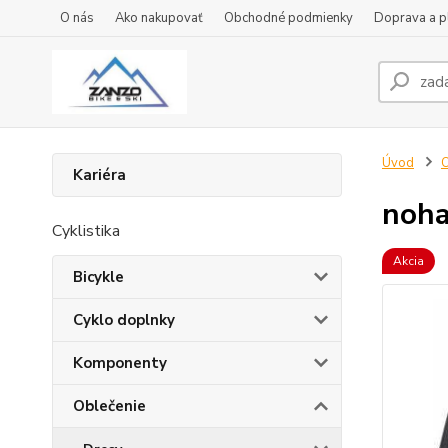
O nás
Ako nakupovať
Obchodné podmienky
Doprava a p
Úvod
O
Kariéra
noha
Cyklistika
Akcia
Bicykle
Cyklo doplnky
Komponenty
Oblečenie