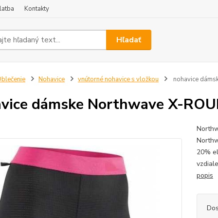
latba
Kontakty
Hľadať
blečenie
Nohavice
vnútorné nohavice s vložkou
nohavice dáms
vice dámske Northwave X-ROU
Northw
North
20% 
vzdi
popis
Dos