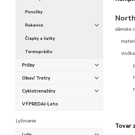
Ponožky
Nort
Rukavice
dámske c
Čiapky a šatky
materiá
Termoprádlo
vložka
pre st
Prilby
hrúb
Obuv/ Tretry
husto
Cyklotrenažéry
VÝPREDAJ-Leto
Lyžovanie
Tovar 
Lyže