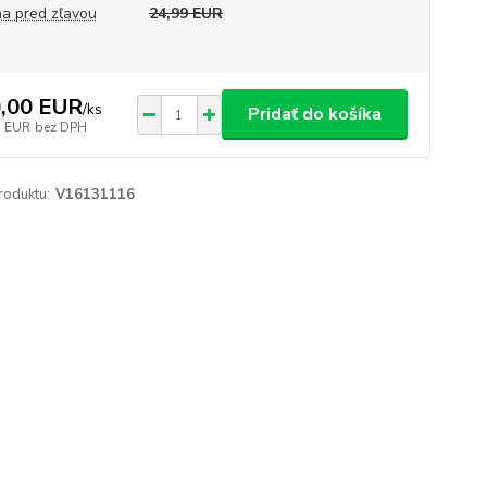
a pred zľavou
24,99 EUR
,00 EUR
/
ks
Pridať do košíka
3 EUR
bez DPH
roduktu:
V16131116