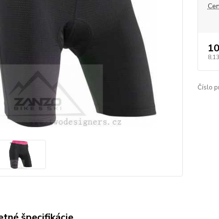
Cen
10
8,1
Číslo p
tné špecifikácie