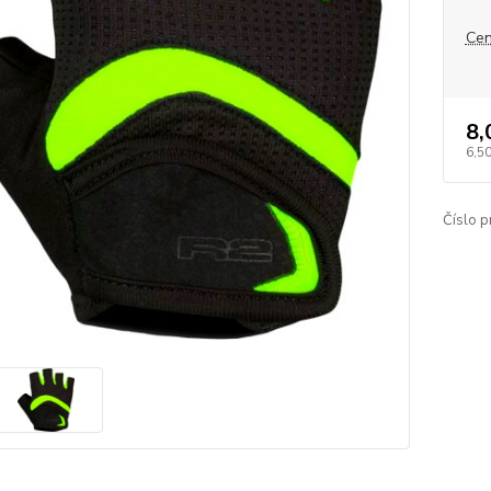
Cen
8,
6,5
Číslo p