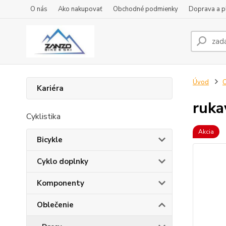
O nás
Ako nakupovať
Obchodné podmienky
Doprava a p
Úvod
O
Kariéra
ruka
Cyklistika
Akcia
Bicykle
Cyklo doplnky
Komponenty
Oblečenie