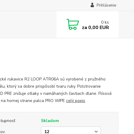
Prihlásenie
0
ks
za
0,00 EUR
tické rukavice R2 LOOP ATR06A sú vyrobené z pružného
lu, ktorý sa dobre prispôsobí tvaru ruky. Polstrovanie
 PRE znižuje otlaky v namáhaných častiach dlane. Flísová
 na hornej strane palca PRO WIPE
celý popis
tupnosť
Skladom
kov