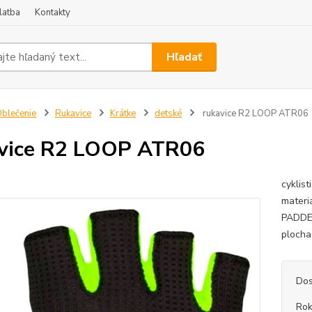
latba
Kontakty
Hľadať
blečenie
Rukavice
Krátke
detské
rukavice R2 LOOP ATR06
vice R2 LOOP ATR06
cyklis
materiá
PADDED
plocha
Dos
Ro