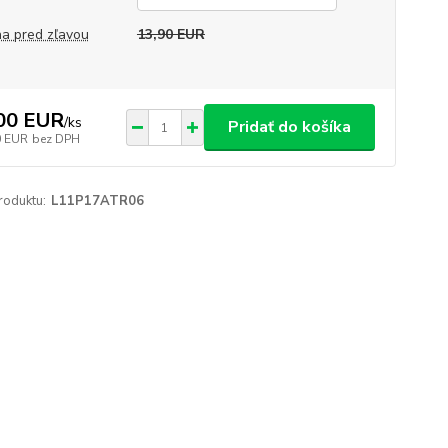
a pred zľavou
13,90 EUR
00 EUR
/
ks
Pridať do košíka
0 EUR
bez DPH
roduktu:
L11P17ATR06