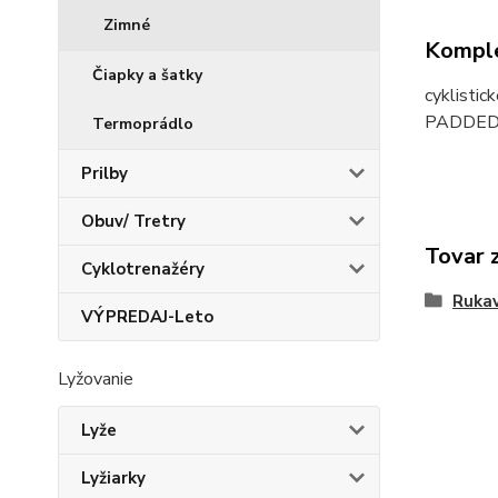
Zimné
Komple
Čiapky a šatky
cyklistic
PADDED P
Termoprádlo
Prilby
Obuv/ Tretry
Tovar 
Cyklotrenažéry
Rukav
VÝPREDAJ-Leto
Lyžovanie
Lyže
Lyžiarky