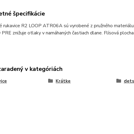
tné špecifikácie
ké rukavice R2 LOOP ATR06A sú vyrobené z pružného materiálu, k
RE znižuje otlaky v namáhaných častiach dlane. Flísová ploch
zaradený v kategóriách
ice
Krátke
det