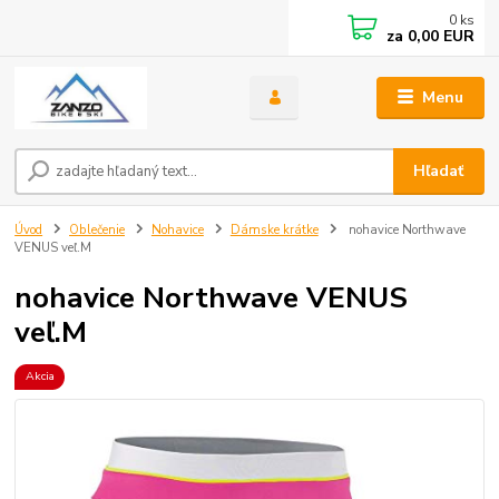
0
ks
za
0,00 EUR
Menu
Hľadať
Úvod
Oblečenie
Nohavice
Dámske krátke
nohavice Northwave
VENUS veľ.M
nohavice Northwave VENUS
veľ.M
Akcia