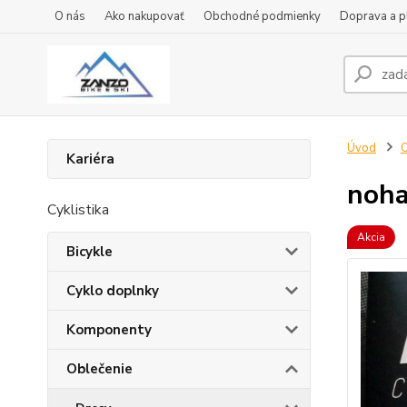
O nás
Ako nakupovať
Obchodné podmienky
Doprava a p
Úvod
O
Kariéra
noh
Cyklistika
Akcia
Bicykle
Cyklo doplnky
Komponenty
Oblečenie