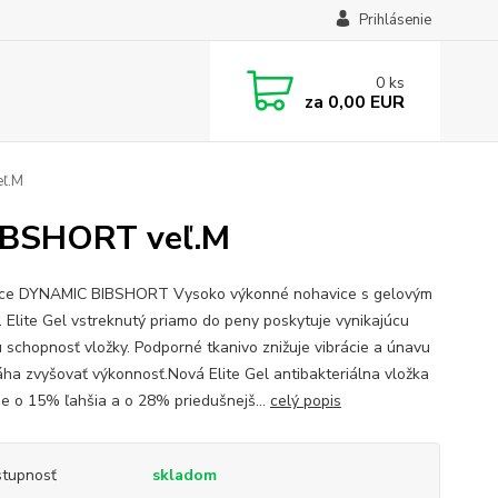
Prihlásenie
0
ks
za
0,00 EUR
ľ.M
BSHORT veľ.M
ce DYNAMIC BIBSHORT Vysoko výkonné nohavice s gelovým
. Elite Gel vstreknutý priamo do peny poskytuje vynikajúcu
u schopnosť vložky. Podporné tkanivo znižuje vibrácie a únavu
ha zvyšovať výkonnosť.Nová Elite Gel antibakteriálna vložka
je o 15% ľahšia a o 28% priedušnejš...
celý popis
tupnosť
skladom