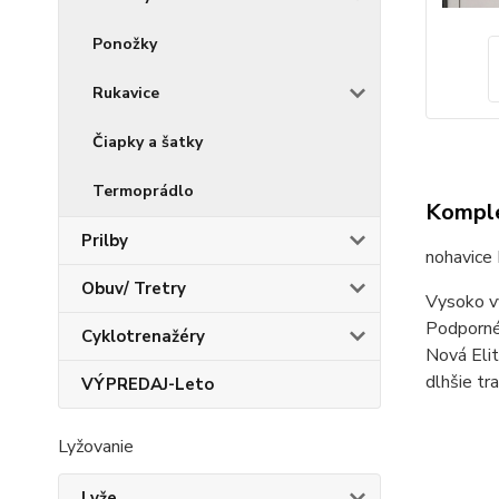
Ponožky
Rukavice
Čiapky a šatky
Termoprádlo
Komple
Prilby
nohavic
Obuv/ Tretry
Vysoko vý
Podporné 
Cyklotrenažéry
Nová Elit
dlhšie tra
VÝPREDAJ-Leto
Lyžovanie
Lyže