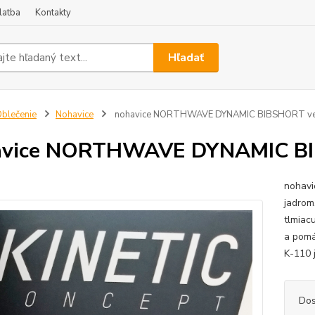
latba
Kontakty
Hľadať
blečenie
Nohavice
nohavice NORTHWAVE DYNAMIC BIBSHORT ve
avice NORTHWAVE DYNAMIC BI
nohavi
jadrom
tlmiac
a pomá
K-110 
Dos