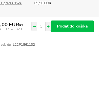
a pred zľavou
69,90 EUR
,00 EUR
/
ks
Pridať do košíka
46 EUR
bez DPH
roduktu:
L22P1861132