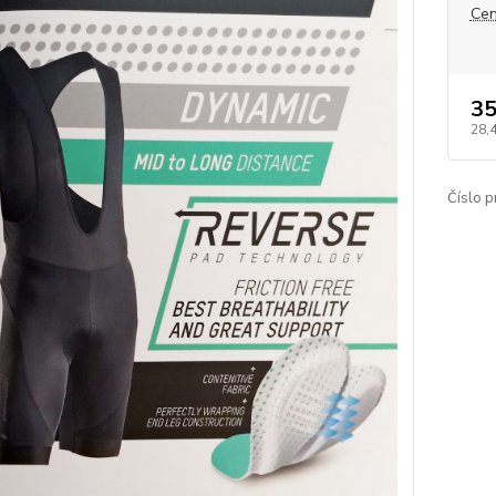
Cen
35
28,
Číslo p