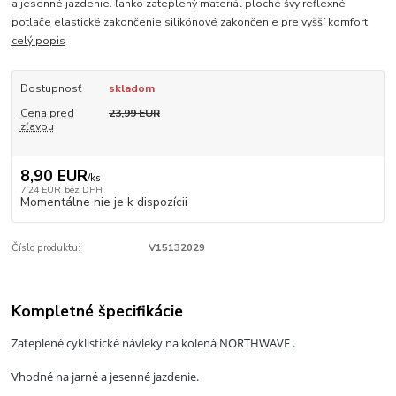
a jesenné jazdenie. ľahko zateplený materiál ploché švy reflexné
potlače elastické zakončenie silikónové zakončenie pre vyšší komfort
celý popis
Dostupnosť
skladom
Cena pred
23,99 EUR
zľavou
8,90 EUR
/
ks
7,24 EUR
bez DPH
Momentálne nie je k dispozícii
Číslo produktu:
V15132029
Kompletné špecifikácie
Zateplené cyklistické návleky na kolená NORTHWAVE .
Vhodné na jarné a jesenné jazdenie.