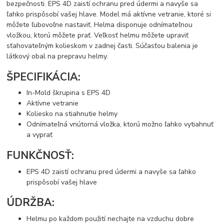
bezpečnosti. EPS 4D zaistí ochranu pred údermi a navyše sa
ľahko prispôsobí vašej hlave. Model má aktívne vetranie, ktoré si
môžete ľubovoľne nastaviť. Helma disponuje odnímateľnou
vložkou, ktorú môžete prať. Veľkosť helmu môžete upraviť
sťahovateľným kolieskom v zadnej časti. Súčasťou balenia je
látkový obal na prepravu helmy.
ŠPECIFIKÁCIA:
In-Mold škrupina s EPS 4D
Aktívne vetranie
Koliesko na stiahnutie helmy
Odnímateľná vnútorná vložka, ktorú možno ľahko vytiahnuť
a vyprať
FUNKČNOSŤ:
EPS 4D zaistí ochranu pred údermi a navyše sa ľahko
prispôsobí vašej hlave
ÚDRŽBA:
Helmu po každom použití nechajte na vzduchu dobre