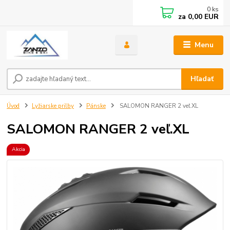
0
ks
za
0,00 EUR
Menu
Hľadať
Úvod
Lyžiarske prilby
Pánske
SALOMON RANGER 2 veľ.XL
SALOMON RANGER 2 veľ.XL
Akcia