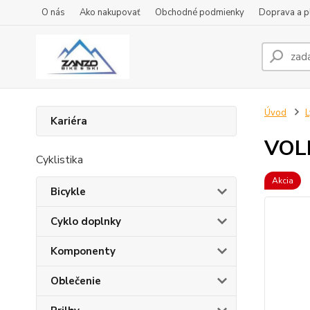
O nás
Ako nakupovať
Obchodné podmienky
Doprava a p
Úvod
L
Kariéra
VOL
Cyklistika
Akcia
Bicykle
Cyklo doplnky
Komponenty
Oblečenie