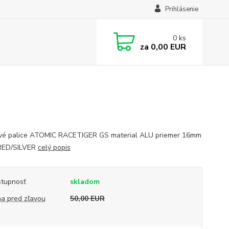
Prihlásenie
0
ks
za
0,00 EUR
vé palice ATOMIC RACETIGER GS material ALU priemer 16mm
 RED/SILVER
celý popis
tupnosť
skladom
a pred zľavou
50,00 EUR