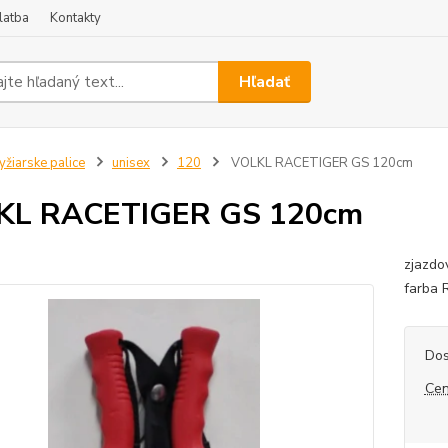
latba
Kontakty
Hľadať
yžiarske palice
unisex
120
VOLKL RACETIGER GS 120cm
KL RACETIGER GS 120cm
zjazdo
farba
Dos
Cen