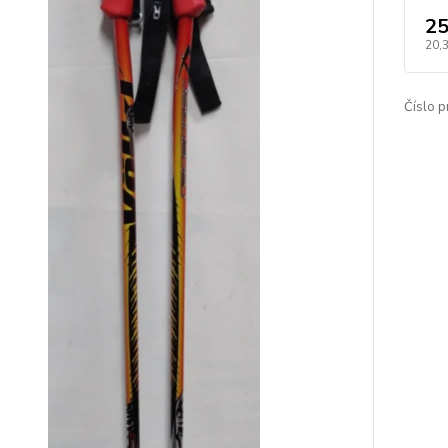
25
20,
Číslo p