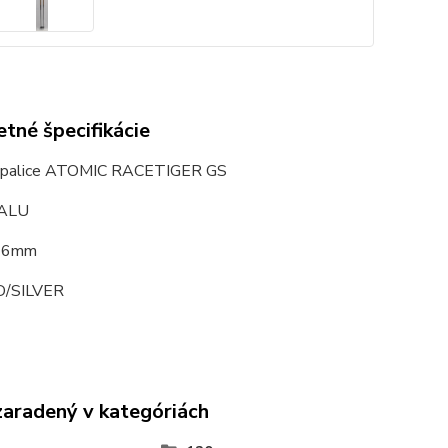
tné špecifikácie
é palice ATOMIC RACETIGER GS
 ALU
 16mm
D/SILVER
zaradený v kategóriách