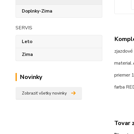
Doplnky-Zima
SERVIS
Komple
Leto
zjazdov
Zima
material
priemer
Novinky
farba RE
Zobraziť všetky novinky
Tovar 