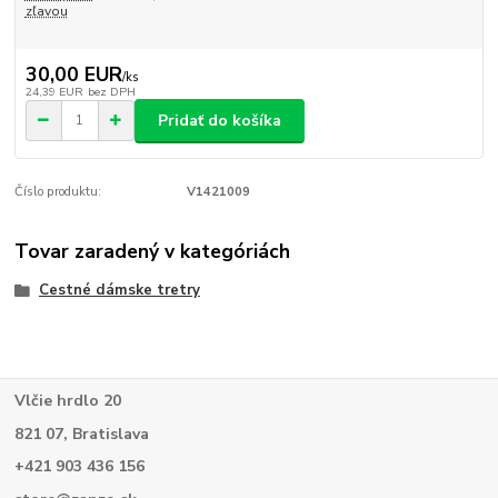
zľavou
30,00 EUR
/
ks
24,39 EUR
bez DPH
Pridať do košíka
Číslo produktu:
V1421009
Tovar zaradený v kategóriách
Cestné dámske tretry
Vlčie hrdlo 20
821 07, Bratislava
+421 903 436 156