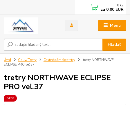
0
ks
za
0,00 EUR
Menu
Hľadať
Úvod
Obuv/ Tretry
Cestné dámske tretry
tretry NORTHWAVE
ECLIPSE PRO veľ.37
tretry NORTHWAVE ECLIPSE
PRO veľ.37
Akcia