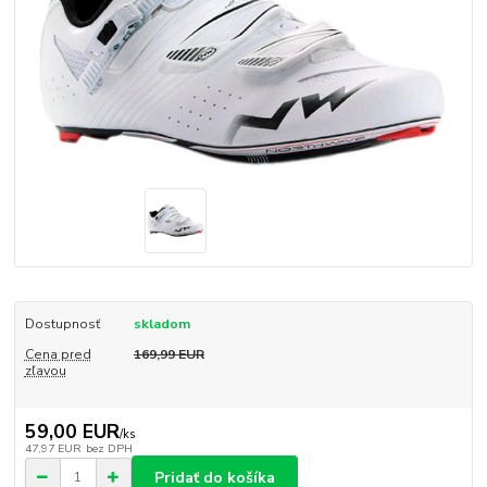
Dostupnosť
skladom
Cena pred
169,99 EUR
zľavou
59,00 EUR
/
ks
47,97 EUR
bez DPH
Pridať do košíka