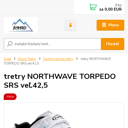
0
ks
za
0,00 EUR
Menu
Hľadať
Úvod
Obuv/ Tretry
Cestné pánske tretry
tretry NORTHWAVE
TORPEDO SRS veľ.42,5
tretry NORTHWAVE TORPEDO
SRS veľ.42,5
Akcia