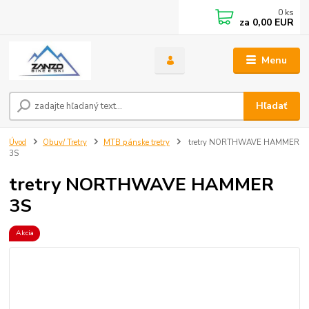
0
ks
za
0,00 EUR
Menu
Hľadať
Úvod
Obuv/ Tretry
MTB pánske tretry
tretry NORTHWAVE HAMMER
3S
tretry NORTHWAVE HAMMER
3S
Akcia