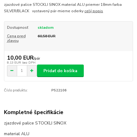
zjazdové palice STOCKLI SINOX material ALU priemer 18mm farba
SILVER/BLACK vystavený pár-mierne oderky
celý popis
Dostupnosť
skladom
Cena pred
60,58 EUR
zľavou
10,00 EUR
/
pár
8,13 EUR
bez DPH
Pridať do košíka
Číslo produktu:
P522106
Kompletné špecifikácie
zjazdové palice STOCKLI SINOX
material ALU