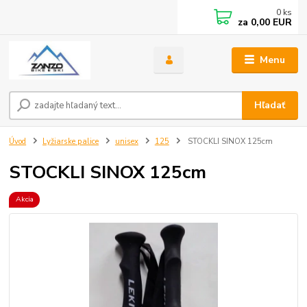
0
ks
za
0,00 EUR
Menu
Hľadať
Úvod
Lyžiarske palice
unisex
125
STOCKLI SINOX 125cm
STOCKLI SINOX 125cm
Akcia