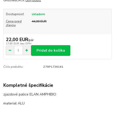
GREEN/BLACK
celý popis
Dostupnosť
skladom
Cena pred
44,00 EUR
zľavou
22,00 EUR
/
pár
17,89 EUR
bez DPH
Pridať do košíka
Číslo produktu:
Z79P1736161
Kompletné špecifikácie
zjazdové palice ELAN AMPHIBIO
material ALU
priemer 14mm