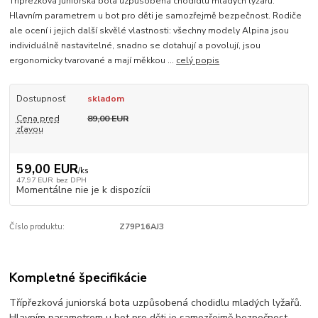
Třípřezková juniorská bota uzpůsobená chodidlu mladých lyžařů.
Hlavním parametrem u bot pro děti je samozřejmě bezpečnost. Rodiče
ale ocení i jejich další skvělé vlastnosti: všechny modely Alpina jsou
individuálně nastavitelné, snadno se dotahují a povolují, jsou
ergonomicky tvarované a mají měkkou ...
celý popis
Dostupnosť
skladom
Cena pred
89,00 EUR
zľavou
59,00 EUR
/
ks
47,97 EUR
bez DPH
Momentálne nie je k dispozícii
Číslo produktu:
Z79P16AJ3
Kompletné špecifikácie
Třípřezková juniorská bota uzpůsobená chodidlu mladých lyžařů.
Hlavním parametrem u bot pro děti je samozřejmě bezpečnost.