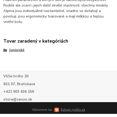
Rodiče ale ocení i jejich další skvělé vlastnosti: všechny modely
Alpina jsou individuálně nastavitelné, snadno se dotahují a
povolují, jsou ergonomicky tvarované a mají měkkou a teplou
vnitřní botu
Tovar zaradený v kategóriách
Juniorské
Vlčie hrdlo 20
821 07, Bratislava
+421 903 436 156
store@zanzo.sk
Vytvorené na
Eshop-rychlo.sk