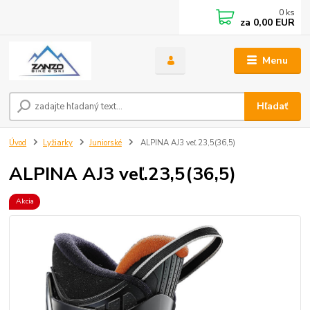
0
ks
za
0,00 EUR
Menu
Hľadať
Úvod
Lyžiarky
Juniorské
ALPINA AJ3 veľ.23,5(36,5)
ALPINA AJ3 veľ.23,5(36,5)
Akcia