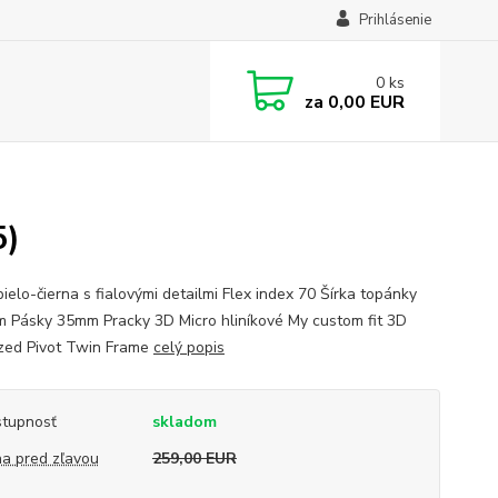
Prihlásenie
0
ks
za
0,00 EUR
5)
ielo-čierna s fialovými detailmi Flex index 70 Šírka topánky
 Pásky 35mm Pracky 3D Micro hliníkové My custom fit 3D
zed Pivot Twin Frame
celý popis
tupnosť
skladom
a pred zľavou
259,00 EUR