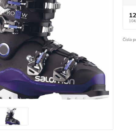
12
104
Číslo p