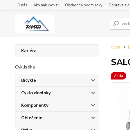
O nás
Ako nakupovať
Obchodné podmienky
Doprava a p
Úvod
L
Kariéra
SAL
Cyklistika
Akcia
Bicykle
Cyklo doplnky
Komponenty
Oblečenie