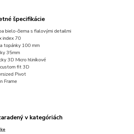
tné špecifikácie
ba bielo-čierna s fialovými detailmi
x index 70
ka topánky 100 mm
sky 35mm
cky 3D Micro hliníkové
custom fit 3D
rsized Pivot
n Frame
zaradený v kategóriách
ke