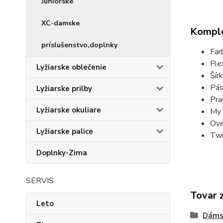
Juniorské
XC-damske
Komple
príslušenstvo,doplnky
Far
Fle
Lyžiarske oblečenie
Šír
Pá
Lyžiarske prilby
Pra
Lyžiarske okuliare
My 
Ove
Lyžiarske palice
Twi
Doplnky-Zima
SERVIS
Tovar 
Leto
Dáms