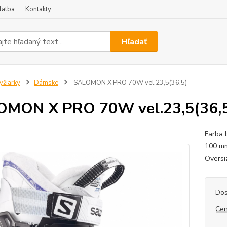
latba
Kontakty
Hľadať
yžiarky
Dámske
SALOMON X PRO 70W vel.23,5(36,5)
OMON X PRO 70W vel.23,5(36,
Farba b
100 mm
Oversi
Dos
Cen