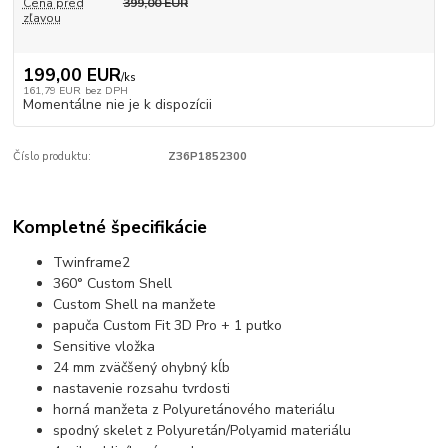
Cena pred
399,00 EUR
zľavou
199,00 EUR
/
ks
161,79 EUR
bez DPH
Momentálne nie je k dispozícii
Číslo produktu:
Z36P1852300
Kompletné špecifikácie
Twinframe2
360° Custom Shell
Custom Shell na manžete
papuča Custom Fit 3D Pro + 1 putko
Sensitive vložka
24 mm zväčšený ohybný kĺb
nastavenie rozsahu tvrdosti
horná manžeta z Polyuretánového materiálu
spodný skelet z Polyuretán/Polyamid materiálu