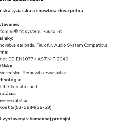
ska lyziarska a snowboardova prilba
tavenie:
tom air® fit system, Round Fit
šníky:
ovable ear pads, Faux fur, Audio System Compatible
rma:
lmet CE-EN1077 / ASTM F-2040
šívka:
ancedskin, Removable/washable
hnológia:
 4D, In-mold shell
tilácia:
ive ventilation
kost S(53-56)M(56-59)
l vystavený v kamennej predajni