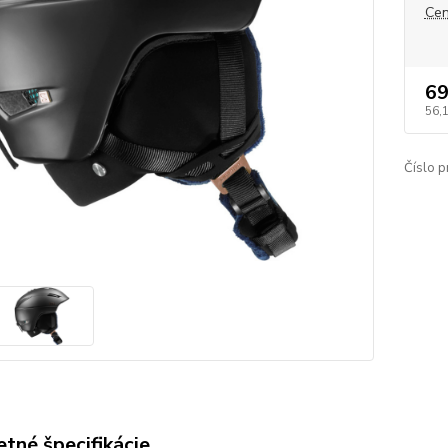
Cen
69
56,
Číslo p
tné špecifikácie