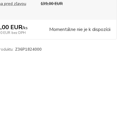
a pred zľavou
139,00 EUR
,00 EUR
/
ks
Momentálne nie je k dispozícii
10 EUR
bez DPH
roduktu:
Z36P1824000