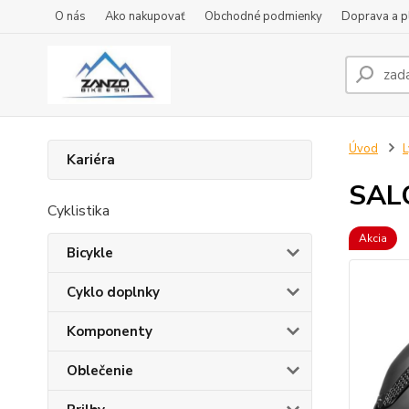
O nás
Ako nakupovať
Obchodné podmienky
Doprava a p
Úvod
L
Kariéra
SAL
Cyklistika
Akcia
Bicykle
Cyklo doplnky
Komponenty
Oblečenie