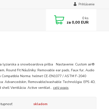
Prihlásenie
0
ks
za
0,00 EUR
 lyziarska a snowboardova prilba Nastavenie: Custom air®
stem, Round Fit Náušníky: Removable ear pads, Faux fur, Audio
 Compatible Norma: helmet CE-EN1077 / ASTM F-2040
ka: Advancedskin, Removable/washable Technológia: EPS 4D,
 shell Ventilácia: Active ventilat...
celý popis
tupnosť
skladom