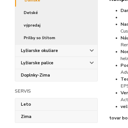
Dámske
Dam
Detské
Nas
výpredaj
Cus
Náu
Prilby so štítom
Rem
Lyžiarske okuliare
No
he
Lyžiarske palice
Pod
Adv
Doplnky-Zima
Tec
EPS
SERVIS
Ven
Act
Leto
vel
Zima
tovar bo