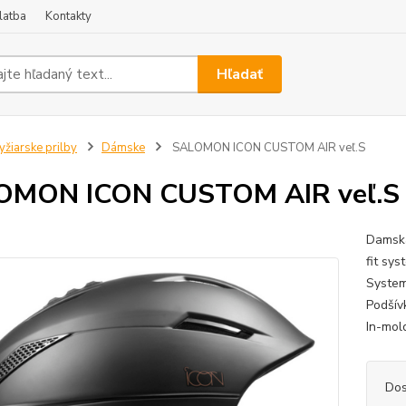
latba
Kontakty
Hľadať
yžiarske prilby
Dámske
SALOMON ICON CUSTOM AIR veľ.S
OMON ICON CUSTOM AIR veľ.S
Damska
fit sy
System
Podšív
In-mold
Dos