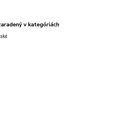
zaradený v kategóriách
rské