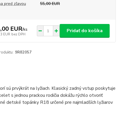
a pred zľavou
55,00 EUR
,00 EUR
/
ks
Pridať do košíka
33 EUR
bez DPH
roduktu:
9R82057
rí sú prvýkrát na lyžiach. Klasický zadný vstup poskytuje
let s jednou prackou rodičia dokážu rýchlo otvoriť
lné detské topánky R18 určené pre najmladších lyžiarov