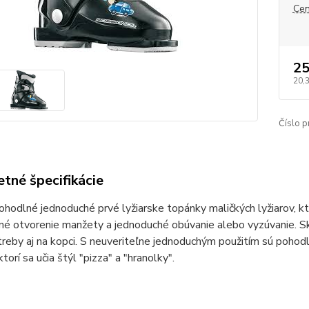
Cen
25
20,
Číslo p
tné špecifikácie
hodlné jednoduché prvé lyžiarske topánky maličkých lyžiarov, kto
é otvorenie manžety a jednoduché obúvanie alebo vyzúvanie. Ske
reby aj na kopci. S neuveriteľne jednoduchým použitím sú pohod
ktorí sa učia štýl "pizza" a "hranolky".