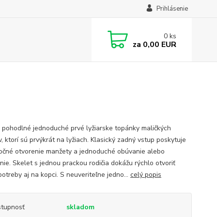
Prihlásenie
0
ks
za
0,00 EUR
 pohodlné jednoduché prvé lyžiarske topánky maličkých
v, ktorí sú prvýkrát na lyžiach. Klasický zadný vstup poskytuje
očné otvorenie manžety a jednoduché obúvanie alebo
nie. Skelet s jednou prackou rodičia dokážu rýchlo otvoriť
otreby aj na kopci. S neuveriteľne jedno...
celý popis
tupnosť
skladom