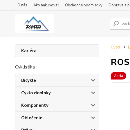
O nás
Ako nakupovať
Obchodné podmienky
Doprava a p
Úvod
L
Kariéra
ROSS
Cyklistika
Akcia
Bicykle
Cyklo doplnky
Komponenty
Oblečenie