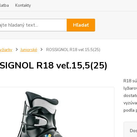
latba
Kontakty
Hľadať
yžiarky
Juniorské
ROSSIGNOL R18 veľ.15,5(25)
IGNOL R18 veľ.15,5(25)
R18 sú
lyžiaro
dostat
vyzúva
podľa p
Dos