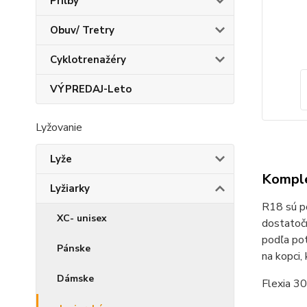
Prilby
Obuv/ Tretry
Cyklotrenažéry
VÝPREDAJ-Leto
Lyžovanie
Lyže
Komple
Lyžiarky
R18 sú po
XC- unisex
dostatočn
podľa pot
Pánske
na kopci, 
Dámske
Flexia 30