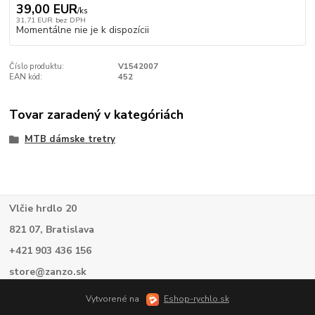
39,00 EUR
/
ks
31,71 EUR
bez DPH
Momentálne nie je k dispozícii
Číslo produktu:
V1542007
EAN kód:
452
Tovar zaradený v kategóriách
MTB dámske tretry
Vlčie hrdlo 20
821 07, Bratislava
+421 903 436 156
store@zanzo.sk
Vytvorené na
Eshop-rychlo.sk