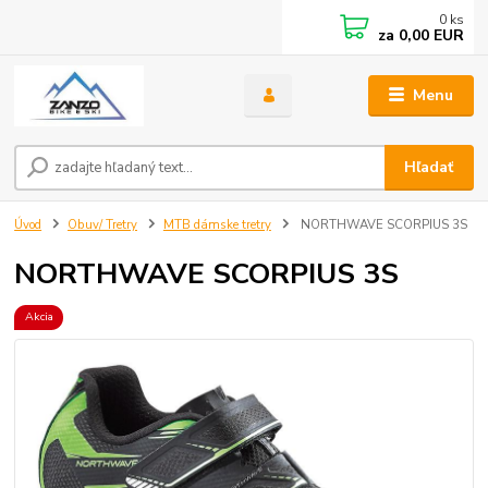
0
ks
za
0,00 EUR
Menu
Hľadať
Úvod
Obuv/ Tretry
MTB dámske tretry
NORTHWAVE SCORPIUS 3S
NORTHWAVE SCORPIUS 3S
Akcia