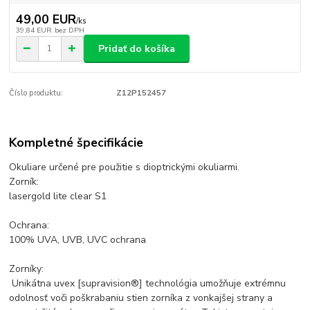
49,00 EUR
/
ks
39,84 EUR
bez DPH
Pridať do košíka
Číslo produktu:
Z12P152457
Kompletné špecifikácie
Okuliare určené pre použitie s dioptrickými okuliarmi.
Zorník:
lasergold lite clear S1
Ochrana:
100% UVA, UVB, UVC ochrana
Zorníky:
Unikátna uvex [supravision®] technológia umožňuje extrémnu
odolnosť voči poškrabaniu stien zorníka z vonkajšej strany a