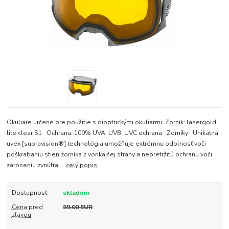
Okuliare určené pre použitie s dioptrickými okuliarmi. Zorník: lasergold
lite clear S1 Ochrana: 100% UVA, UVB, UVC ochrana Zorníky: Unikátna
uvex [supravision®] technológia umožňuje extrémnu odolnosť voči
poškrabaniu stien zorníka z vonkajšej strany a nepretržitú ochranu voči
zaroseniu zvnútra....
celý popis
Dostupnosť
skladom
Cena pred
99,00 EUR
zľavou