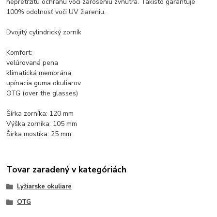
nepretržitú ochranu voči zaroseniu zvnútra. Takisto garantuje
100% odolnosť voči UV žiareniu.
Dvojitý cylindrický zorník
Komfort:
velúrovaná pena
klimatická membrána
upínacia guma okuliarov
OTG (over the glasses)
Šírka zorníka: 120 mm
Výška zorníka: 105 mm
Šírka mostíka: 25 mm
Tovar zaradený v kategóriách
Lyžiarske okuliare
OTG