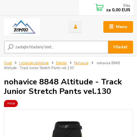
0
ks
za
0,00 EUR
Menu
Hľadať
Úvod
Lyžiarske oblečenie
Detské
Nohavice
nohavice 8848
Altitude - Track Junior Stretch Pants vel.130
nohavice 8848 Altitude - Track
Junior Stretch Pants vel.130
Akcia