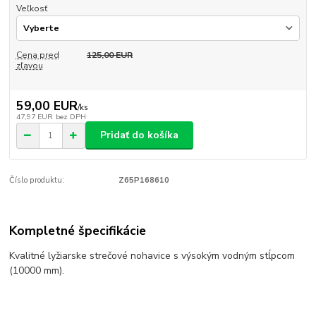
Veľkosť
Cena pred
125,00 EUR
zľavou
59,00 EUR
/
ks
47,97 EUR
bez DPH
Pridať do košíka
Číslo produktu:
Z65P168610
Kompletné špecifikácie
Kvalitné lyžiarske strečové nohavice s výsokým vodným stĺpcom
(10000 mm).