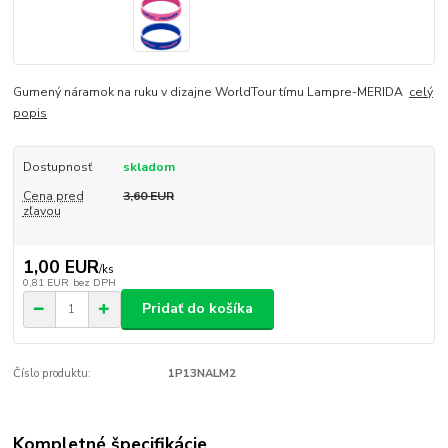
Gumený náramok na ruku v dizajne WorldTour tímu Lampre-MERIDA
celý
popis
Dostupnosť
skladom
Cena pred
3,60 EUR
zľavou
1,00 EUR
/
ks
0,81 EUR
bez DPH
Pridať do košíka
Číslo produktu:
1P13NALM2
Kompletné špecifikácie