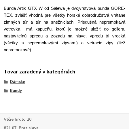
Bunda Artik GTX W od Salewa je dvojvrstvová bunda GORE-
TEX, zvlášť vhodná pre všetky horské dobrodružstvá vrátane
zimných túr a túr na snežniciach. Priedušná nepremokavá
vetrovka má kapucňu, ktorú je možné uložiť do goliera,
nastaviteľnú spredu a zozadu na hlave, vpredu tri vrecká
(všetky s nepremokavými zipsami) a vetracie zipy (tiež
nepremokavé).
Tovar zaradený v kategóriách
Dámske
Bundy
Vlčie hrdlo 20
821 07, Bratislava