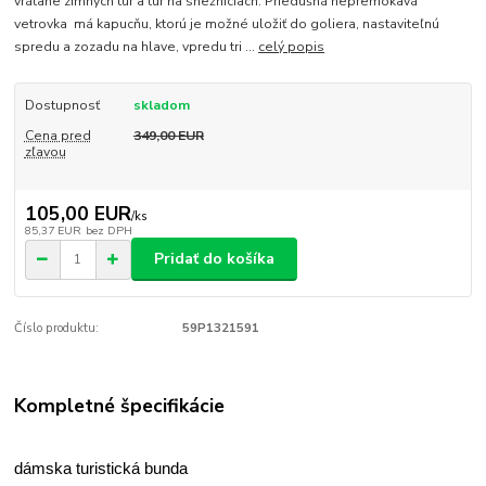
vrátane zimných túr a túr na snežniciach. Priedušná nepremokavá
vetrovka má kapucňu, ktorú je možné uložiť do goliera, nastaviteľnú
spredu a zozadu na hlave, vpredu tri ...
celý popis
Dostupnosť
skladom
Cena pred
349,00 EUR
zľavou
105,00 EUR
/
ks
85,37 EUR
bez DPH
Pridať do košíka
Číslo produktu:
59P1321591
Kompletné špecifikácie
dámska turistická bunda