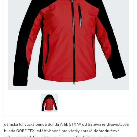
dámska turistická bunda Bunda Artik GTX W od Salewa je dvojvrstvová
bunda GORE-TEX, zvlášť vhodná pre všetky horské dobrodružstvá