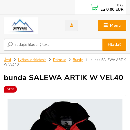
0
ks
za
0,00 EUR
Menu
Hľadať
Úvod
Lyžiarske oblečenie
Dámske
Bundy
bunda SALEWA ARTIK
W VEľ.40
bunda SALEWA ARTIK W VEľ.40
Akcia