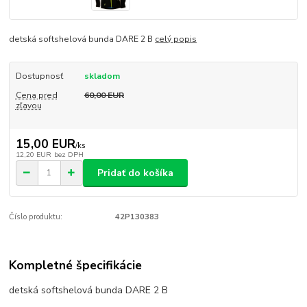
detská softshelová bunda DARE 2 B
celý popis
Dostupnosť
skladom
Cena pred
60,00 EUR
zľavou
15,00 EUR
/
ks
12,20 EUR
bez DPH
Pridať do košíka
Číslo produktu:
42P130383
Kompletné špecifikácie
detská softshelová bunda DARE 2 B