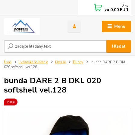
0
ks
za
0,00 EUR
Menu
Hľadať
Úvod
Lyžiarske oblečenie
Detské
Bundy
bunda DARE 2 B DKL
020 softshell veľ.128
bunda DARE 2 B DKL 020
softshell veľ.128
Akcia