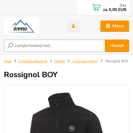
0
ks
za
0,00 EUR
Menu
Hľadať
Úvod
Lyžiarske oblečenie
Detské
Lyžiarske mikiny
Rossignol BOY
Rossignol BOY