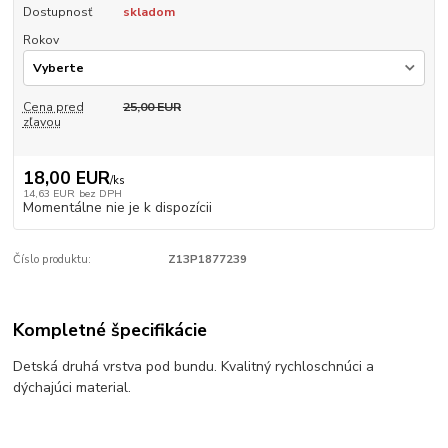
Dostupnosť
skladom
Rokov
Cena pred
25,00 EUR
zľavou
18,00 EUR
/
ks
14,63 EUR
bez DPH
Momentálne nie je k dispozícii
Číslo produktu:
Z13P1877239
Kompletné špecifikácie
Detská druhá vrstva pod bundu. Kvalitný rychloschnúci a
dýchajúci material.