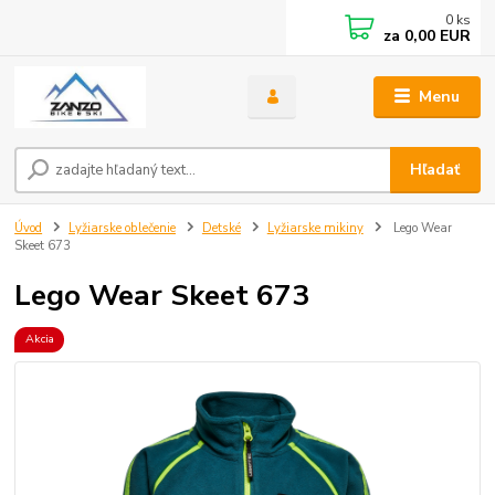
0
ks
za
0,00 EUR
Menu
Hľadať
Úvod
Lyžiarske oblečenie
Detské
Lyžiarske mikiny
Lego Wear
Skeet 673
Lego Wear Skeet 673
Akcia