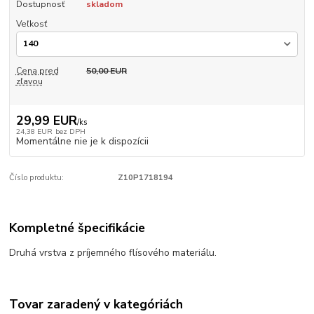
Dostupnosť
skladom
Veľkosť
Cena pred
50,00 EUR
zľavou
29,99 EUR
/
ks
24,38 EUR
bez DPH
Momentálne nie je k dispozícii
Číslo produktu:
Z10P1718194
Kompletné špecifikácie
Druhá vrstva z príjemného flísového materiálu.
Tovar zaradený v kategóriách