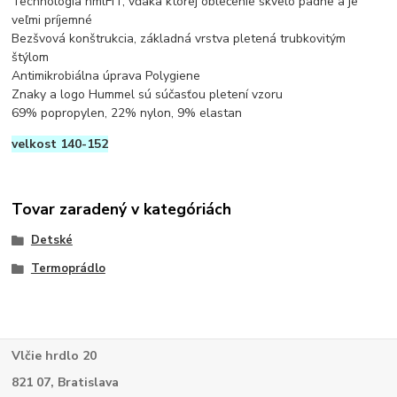
Technológia hmlFIT, vďaka ktorej oblečenie skvelo padne a je
veľmi príjemné
Bezšvová konštrukcia, základná vrstva pletená trubkovitým
štýlom
Antimikrobiálna úprava Polygiene
Znaky a logo Hummel sú súčasťou pletení vzoru
69% popropylen, 22% nylon, 9% elastan
velkost 140-152
Tovar zaradený v kategóriách
Detské
Termoprádlo
Vlčie hrdlo 20
821 07, Bratislava