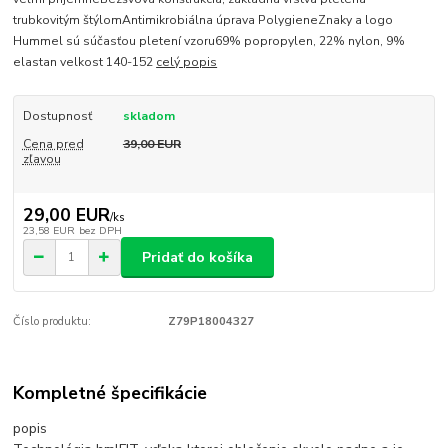
trubkovitým štýlomAntimikrobiálna úprava PolygieneZnaky a logo
Hummel sú súčasťou pletení vzoru69% popropylen, 22% nylon, 9%
elastan velkost 140-152
celý popis
Dostupnosť
skladom
Cena pred
39,00 EUR
zľavou
29,00 EUR
/
ks
23,58 EUR
bez DPH
Pridať do košíka
Číslo produktu:
Z79P18004327
Kompletné špecifikácie
popis