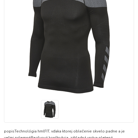
popisTechnológia hmlFIT, vďaka ktorej oblečenie skvelo padne a je
veľmi príjemnéBezšvová konštrukcia, základná vrstva pletená