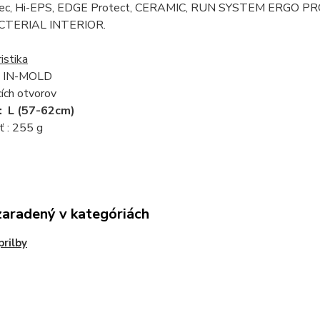
ec, Hi-EPS, EDGE Protect, CERAMIC, RUN SYSTEM ERGO PRO,
TERIAL INTERIOR.
istika
 IN-MOLD
ích otvorov
: L (57-62cm)
 : 255 g
zaradený v kategóriách
prilby