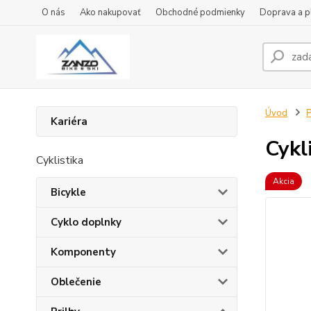
O nás
Ako nakupovať
Obchodné podmienky
Doprava a p
Úvod
P
Kariéra
Cykl
Cyklistika
Akcia
Bicykle
Cyklo doplnky
Komponenty
Oblečenie