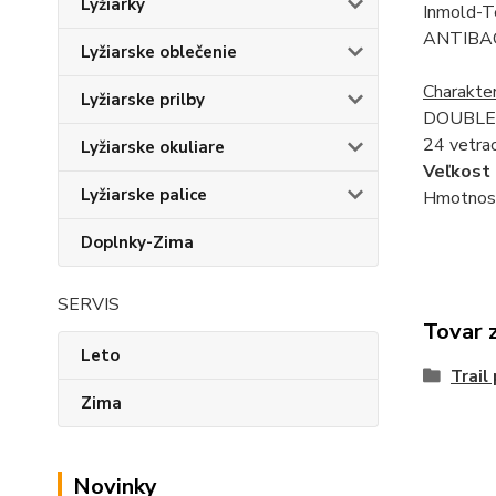
Lyžiarky
Inmold-T
ANTIBAC
Lyžiarske oblečenie
Charakter
Lyžiarske prilby
DOUBLE
24 vetrac
Lyžiarske okuliare
Veľkost 
Lyžiarske palice
Hmotnosť
Doplnky-Zima
SERVIS
Tovar 
Leto
Trail 
Zima
Novinky