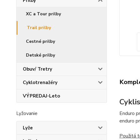
Prilby
XC a Tour prilby
Trail prilby
Cestné prilby
Detské prilby
Obuv/ Tretry
Komple
Cyklotrenažéry
VÝPREDAJ-Leto
Cykli
Lyžovanie
Enduro pr
enduro pr
Lyže
Použitá t