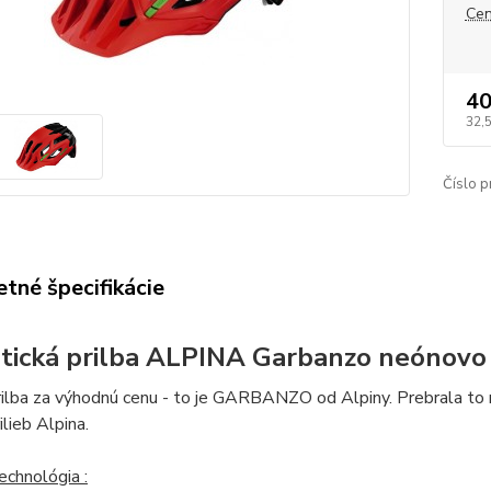
Cen
40
32,
Číslo p
tné špecifikácie
stická prilba ALPINA Garbanzo neónovo 
ilba za výhodnú cenu - to je GARBANZO od Alpiny. Prebrala to n
ilieb Alpina.
echnológia :