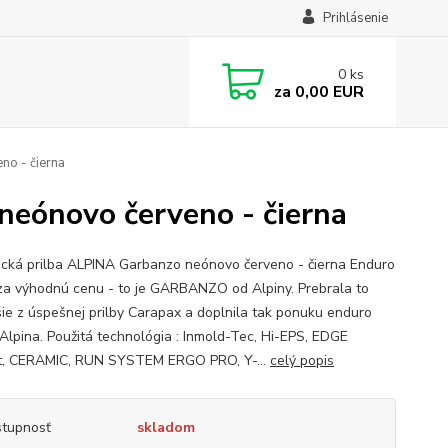
Prihlásenie
0
ks
za
0,00 EUR
no - čierna
neónovo červeno - čierna
tická prilba ALPINA Garbanzo neónovo červeno - čierna Enduro
 za výhodnú cenu - to je GARBANZO od Alpiny. Prebrala to
šie z úspešnej prilby Carapax a doplnila tak ponuku enduro
b Alpina. Použitá technológia : Inmold-Tec, Hi-EPS, EDGE
t, CERAMIC, RUN SYSTEM ERGO PRO, Y-...
celý popis
tupnosť
skladom