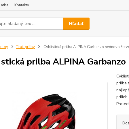
latba
Kontakty
Hľadať
rilby
Trail prilby
Cyklistická prilba ALPINA Garbanzo neónovo červe
istická prilba ALPINA Garbanzo 
Cyklis
prilba
najlep
prilie
Protec
Dos