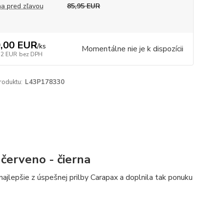
a pred zľavou
85,95 EUR
,00 EUR
/
ks
Momentálne nie je k dispozícii
52 EUR
bez DPH
roduktu:
L43P178330
červeno - čierna
ajlepšie z úspešnej prilby Carapax a doplnila tak ponuku